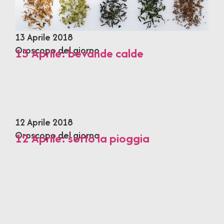
13 Aprile 2018
Oroscopo del giorno
13 Aprile: bevande calde
12 Aprile 2018
Oroscopo del giorno
12 Aprile: sotto la pioggia