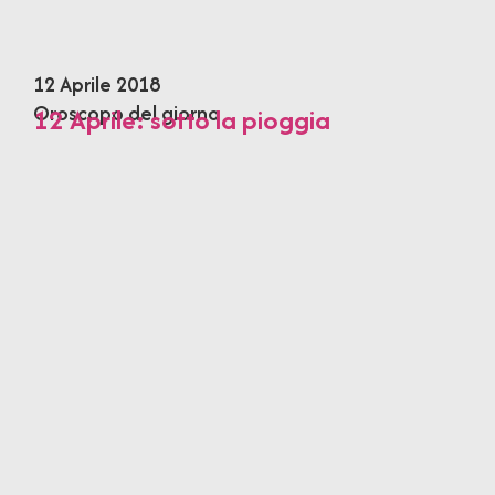
12 Aprile 2018
Oroscopo del giorno
12 Aprile: sotto la pioggia