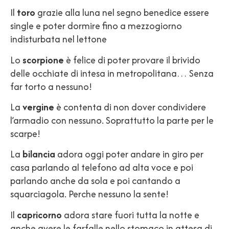
Il
toro
grazie alla luna nel segno benedice essere
single e poter dormire fino a mezzogiorno
indisturbata nel lettone
Lo
scorpione
è felice di poter provare il brivido
delle occhiate di intesa in metropolitana… Senza
far torto a nessuno!
La
vergine
è contenta di non dover condividere
l’armadio con nessuno. Soprattutto la parte per le
scarpe!
La
bilancia
adora oggi poter andare in giro per
casa parlando al telefono ad alta voce e poi
parlando anche da sola e poi cantando a
squarciagola. Perche nessuno la sente!
Il
capricorno
adora stare fuori tutta la notte e
anche avere le farfalle nello stomaco in attesa di