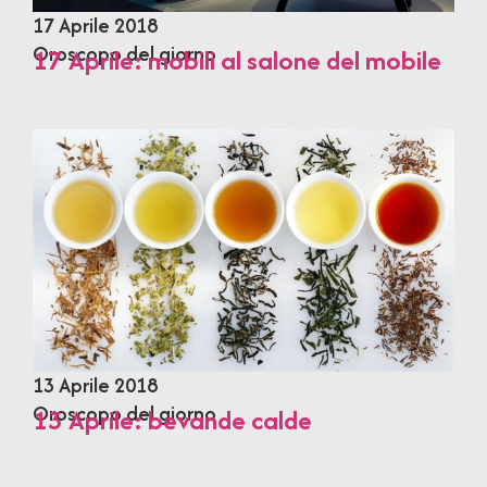
17 Aprile 2018
Oroscopo del giorno
17 Aprile: mobili al salone del mobile
13 Aprile 2018
Oroscopo del giorno
13 Aprile: bevande calde