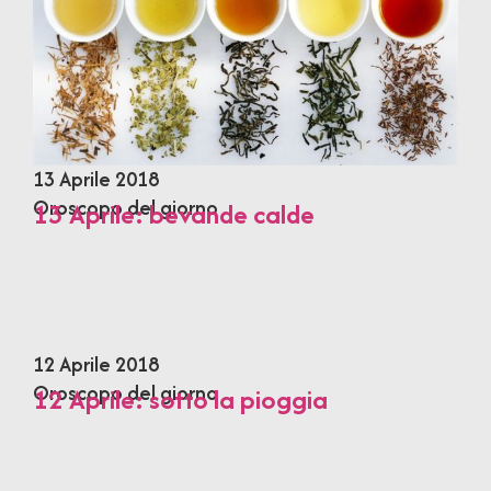
13 Aprile 2018
Oroscopo del giorno
13 Aprile: bevande calde
12 Aprile 2018
Oroscopo del giorno
12 Aprile: sotto la pioggia