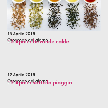
13 Aprile 2018
Oroscopo del giorno
13 Aprile: bevande calde
12 Aprile 2018
Oroscopo del giorno
12 Aprile: sotto la pioggia