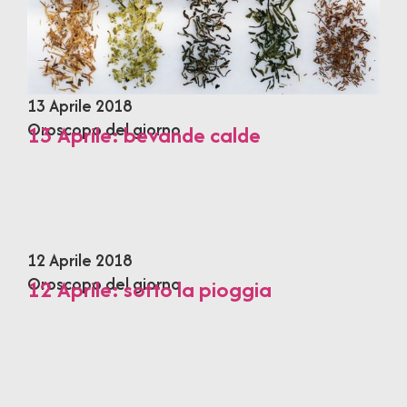
13 Aprile 2018
Oroscopo del giorno
13 Aprile: bevande calde
12 Aprile 2018
Oroscopo del giorno
12 Aprile: sotto la pioggia