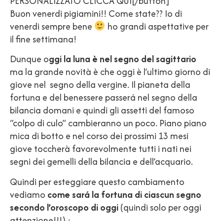
PERSONALIZZATO CLICCA QUI[/button]
Buon venerdi pigiamini!! Come state?? Io di
venerdi sempre bene
ho grandi aspettative per
il fine settimana!
Dunque o
ggi la luna è nel segno del sagittario
ma la grande novità è che oggi è l’ultimo giorno di
giove nel segno della vergine. Il pianeta della
fortuna e del benessere passerá nel segno della
bilancia domani e quindi gli assetti del famoso
“colpo di culo” cambieranno un poco. Piano piano
mica di botto e nel corso dei prossimi 13 mesi
giove toccherà favorevolmente tutti i nati nei
segni dei gemelli della bilancia e dell’acquario.
Quindi per esteggiare questo cambiamento
vediamo
come sará la fortuna di ciascun segno
secondo l’oroscopo di oggi
(quindi solo per oggi
attenzione!!!) :