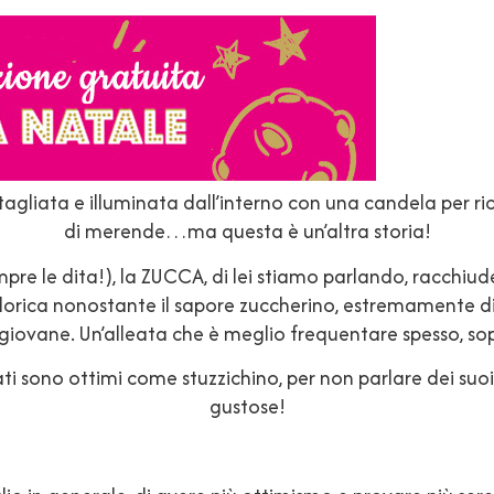
tagliata e illuminata dall’interno con una candela per ri
di merende…ma questa è un’altra storia!
e le dita!), la ZUCCA, di lei stiamo parlando, racchiud
alorica nonostante il sapore zuccherino, estremamente d
giovane. Un’alleata che è meglio frequentare spesso, sop
ati sono ottimi come stuzzichino, per non parlare dei suoi 
gustose!