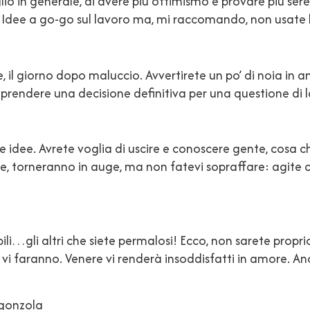
glio in generale, di avere più ottimismo e provare più ser
pi. Idee a go-go sul lavoro ma, mi raccomando, non usate 
, il giorno dopo maluccio. Avvertirete un po’ di noia in 
er prendere una decisione definitiva per una questione di
e idee. Avrete voglia di uscire e conoscere gente, cosa c
e, torneranno in auge, ma non fatevi sopraffare: agite c
bili…gli altri che siete permalosi! Ecco, non sarete prop
 vi faranno. Venere vi renderà insoddisfatti in amore. An
rgonzola