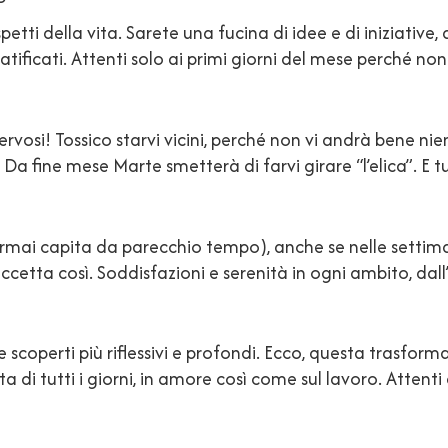
etti della vita. Sarete una fucina di idee e di iniziative, a
tificati. Attenti solo ai primi giorni del mese perché non
i! Tossico starvi vicini, perché non vi andrà bene nie
Da fine mese Marte smetterà di farvi girare “l’elica”. E t
 ormai capita da parecchio tempo), anche se nelle setti
i accetta così. Soddisfazioni e serenità in ogni ambito, dal
te scoperti più riflessivi e profondi. Ecco, questa trasfor
a di tutti i giorni, in amore così come sul lavoro. Attent