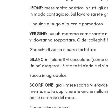
LEONE:
mese molto positivo in tutti gli asp
in modo contagioso. Sul lavoro sarete gra
Linguine al sugo di zucca e pomodoro
VERGINE:
uuuuh-mamma come sarete nervos
vi dovranno sopportare. O dei colleghi!!! 
Gnocchi di zucca e burro tartufato
BILANCIA
: i pianeti vi coccolano (come
Un po’ esagerati. Siete fatti d’aria e vi s
Zucca in agrodolce
SCORPIONE
: già il mese scorso vi erava
mente, ma la applicherete anche nella vit
parte centrale del mese.
Cappuccino di zucca