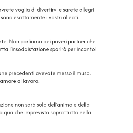
vrete voglia di divertirvi e sarete allegri
 sono esattamente i vostri alleati.
nte. Non parliamo dei poveri partner che
utta l’insoddisfazione sparirà per incanto!
mane precedenti avevate messo il muso.
l’amore al lavoro.
mazione non sarà solo dell’animo e della
i a qualche imprevisto soprattutto nella