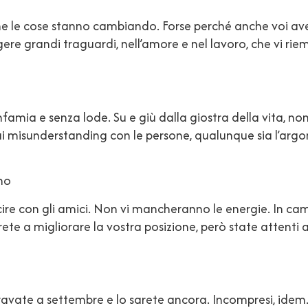
 le cose stanno cambiando. Forse perché anche voi avet
ere grandi traguardi, nell’amore e nel lavoro, che vi rie
 e senza lode. Su e giù dalla giostra della vita, non 
ai misunderstanding con le persone, qualunque sia l’argom
no
scire con gli amici. Non vi mancheranno le energie. In c
ete a migliorare la vostra posizione, però state attenti a
 eravate a settembre e lo sarete ancora. Incompresi, id