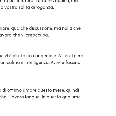
enità per il futuro. L’amore zoppica, ma
la vostra solita arroganza.
amore, qualche discussione, ma nulla che
 lavoro che vi preoccupa.
he vi è piuttosto congeniale. Attenti però
on calma e intelligenza. Avrete fascino
rio di ottimo umore questo mese, quindi
che il lavoro langue. In questo grigiume