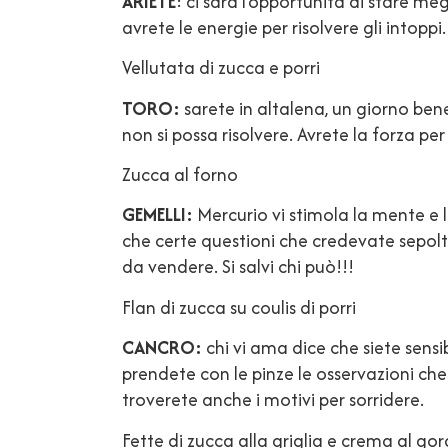
ARIETE
: ci sarà l’opportunità di stare me
avrete le energie per risolvere gli intop
Vellutata di zucca e porri
TORO:
sarete in altalena, un giorno bene
non si possa risolvere. Avrete la forza p
Zucca al forno
GEMELLI:
Mercurio vi stimola la mente e l
che certe questioni che credevate sepolt
da vendere. Si salvi chi può!!!
Flan di zucca su coulis di porri
CANCRO:
chi vi ama dice che siete sensi
prendete con le pinze le osservazioni che
troverete anche i motivi per sorridere.
Fette di zucca alla griglia e crema al go