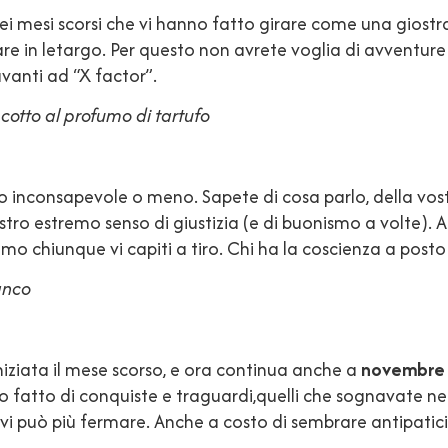
ei mesi scorsi che vi hanno fatto girare come una giostra
are in letargo. Per questo non avrete voglia di avventure 
vanti ad “X factor”.
 cotto al profumo di tartufo
o inconsapevole o meno. Sapete di cosa parlo, della vostr
ro estremo senso di giustizia (e di buonismo a volte). 
 chiunque vi capiti a tiro. Chi ha la coscienza a posto s
anco
 iniziata il mese scorso, e ora continua anche a
novembre
atto di conquiste e traguardi,quelli che sognavate ne
o vi può più fermare. Anche a costo di sembrare antipatici