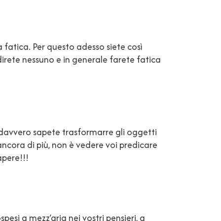
a fatica. Per questo adesso siete così
direte nessuno e in generale farete fatica
 davvero sapete trasformarre gli oggetti
 ancora di più, non è vedere voi predicare
apere!!!
esi a mezz’aria nei vostri pensieri, a