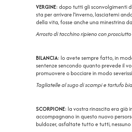
VERGINE
: dopo tutti gli sconvolgimenti d
sta per arrivare l’inverno, lasciatemi and
della vita, fosse anche una minestrina da
Arrosto di tacchino ripieno con prosciutto
BILANCIA
: lo avete sempre fatto, in mod
sentenze sencondo quanto prevede il vost
promuovere o bocciare in modo severissimo
Tagliatelle al sugo di scampi e tartufo bi
SCORPIONE
: la vostra rinascita era già
accompagnano in questo nuovo persorso f
buldozer, asfaltate tutto e tutti, nessun