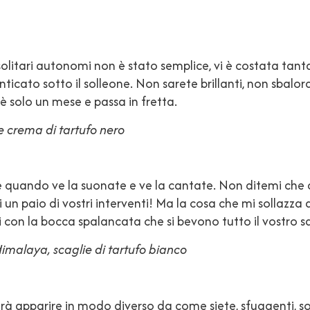
 solitari autonomi non è stato semplice, vi è costata tant
ticato sotto il solleone. Non sarete brillanti, non sbalor
 è solo un mese e passa in fretta.
 crema di tartufo nero
e quando ve la suonate e ve la cantate. Non ditemi che
 un paio di vostri interventi! Ma la cosa che mi sollazza
tri con la bocca spalancata che si bevono tutto il vostro s
’Himalaya, scaglie di tartufo bianco
rà apparire in modo diverso da come siete, sfuggenti, sosp