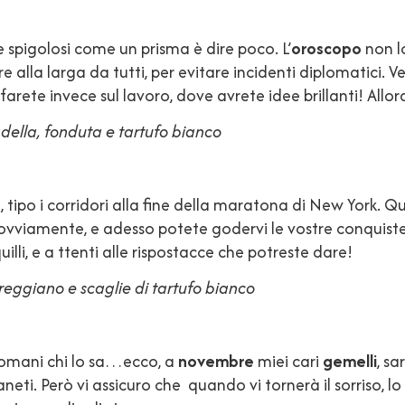
 spigolosi come un prisma è dire poco. L’
oroscopo
non lo
e alla larga da tutti, per evitare incidenti diplomatici. V
o farete invece sul lavoro, dove avrete idee brillanti! All
padella, fonduta e tartufo bianco
i, tipo i corridori alla fine della maratona di New York. 
o ovviamente, e adesso potete godervi le vostre conquist
lli, e a ttenti alle rispostacce che potreste dare!
o reggiano e scaglie di tartufo bianco
domani chi lo sa…ecco, a
novembre
miei cari
gemelli
, sa
eti. Però vi assicuro che quando vi tornerà il sorriso, l