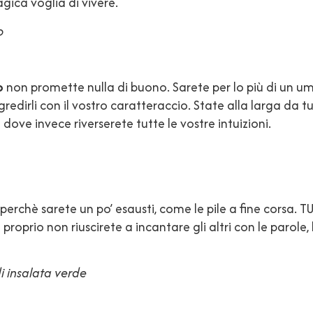
gica voglia di vivere.
o
o
non promette nulla di buono. Sarete per lo più di un um
dirli con il vostro caratteraccio. State alla larga da tutt
 dove invece riverserete tutte le vostre intuizioni.
erchè sarete un po’ esausti, come le pile a fine corsa. TUt
 proprio non riuscirete a incantare gli altri con le parole,
di insalata verde