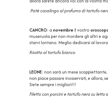
allora sarete ancora voi con la vostra ma
Patè casalingo al profumo di tartufo ner
CANCRO
: a
novembre
il vostro
oroscop
museruola per non mordere gli altri e aggre
starvi lontano. Meglio dedicarsi al lavoro
Risotto al tartufo bianco
LEONE
: non sarà un mese scoppiettante, p
non piace passare inosservati, e allora, se
Siete sempre i migliori!!!
Filetto con porcini e tartufo nero su letto 