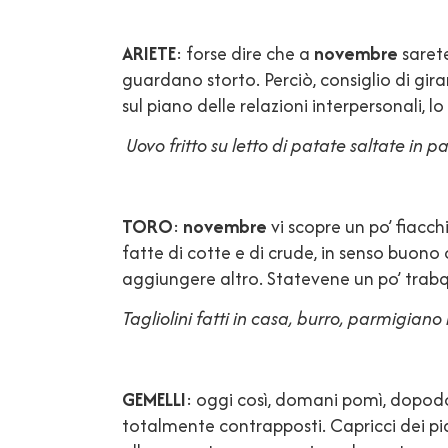
ARIETE
: forse dire che a
novembre
sarete
guardano storto. Perciò, consiglio di girar
sul piano delle relazioni interpersonali, l
Uovo fritto su letto di patate saltate in 
TORO
:
novembre
vi scopre un po’ fiacch
fatte di cotte e di crude, in senso buon
aggiungere altro. Statevene un po’ trabqui
Tagliolini fatti in casa, burro, parmigian
GEMELLI
: oggi così, domani pomì, dopo
totalmente contrapposti. Capricci dei pian