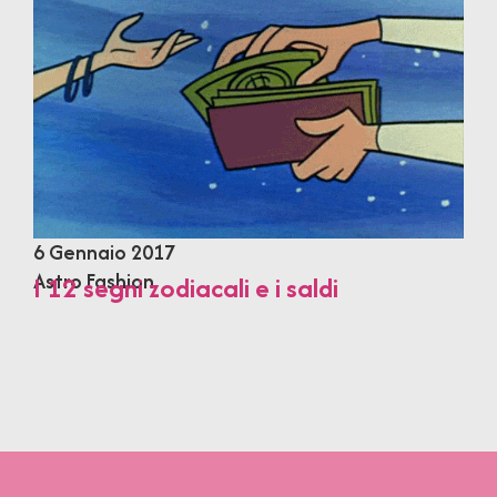
6 Gennaio 2017
Astro Fashion
I 12 segni zodiacali e i saldi