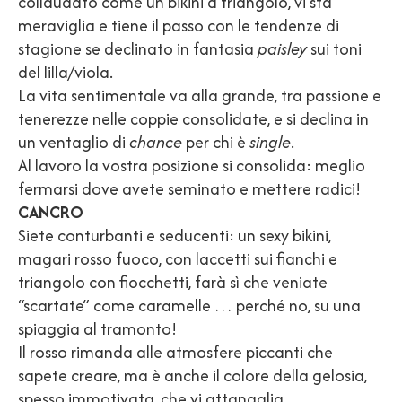
collaudato come un bikini a triangolo, vi sta
meraviglia e tiene il passo con le tendenze di
stagione se declinato in fantasia
paisley
sui toni
del lilla/viola.
La vita sentimentale va alla grande, tra passione e
tenerezze nelle coppie consolidate, e si declina in
un ventaglio di
chance
per chi è
single
.
Al lavoro la vostra posizione si consolida: meglio
fermarsi dove avete seminato e mettere radici!
CANCRO
Siete conturbanti e seducenti: un sexy bikini,
magari rosso fuoco, con laccetti sui fianchi e
triangolo con fiocchetti, farà sì che veniate
“scartate” come caramelle … perché no, su una
spiaggia al tramonto!
Il rosso rimanda alle atmosfere piccanti che
sapete creare, ma è anche il colore della gelosia,
spesso immotivata, che vi attanaglia.