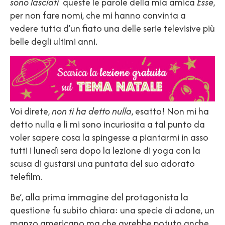
sono lasciati
queste le parole della mia amica
Esse
,
per non fare nomi, che mi hanno convinta a
vedere tutta d’un fiato una delle serie televisive più
belle degli ultimi anni.
Voi direte,
non ti ha detto nulla
, esatto! Non mi ha
detto nulla e lì mi sono incuriosita a tal punto da
voler sapere cosa la spingesse a piantarmi in asso
tutti i lunedì sera dopo la lezione di yoga con la
scusa di gustarsi una puntata del suo adorato
telefilm.
Be’, alla prima immagine del protagonista la
questione fu subito chiara: una specie di adone, un
manzo americano ma che avrebbe potuto anche