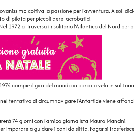
nissimo coltiva la passione per l’avventura. A soli diciott
o di pilota per piccoli aerei acrobatici.
l 1972 attraversa in solitario l’Atlantico del Nord per 
974 compie il giro del mondo in barca a vela in solitari
a, nel tentativo di circumnavigare l’Antartide viene affon
rerà 74 giorni con l’amico giornalista Mauro Mancini.
 imparare a guidare i cani da slitta, Fogar si trasferisc