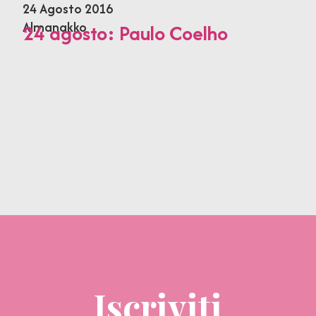
24 Agosto 2016
Almanakko
24 agosto: Paulo Coelho
Iscriviti