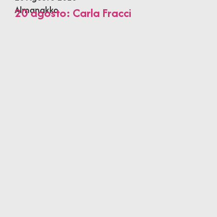
Almanakko
20 agosto: Carla Fracci