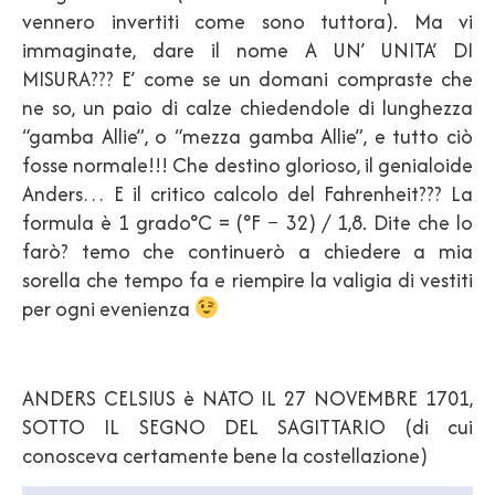
vennero invertiti come sono tuttora). Ma vi
immaginate, dare il nome A UN’ UNITA’ DI
MISURA??? E’ come se un domani compraste che
ne so, un paio di calze chiedendole di lunghezza
“gamba Allie”, o “mezza gamba Allie”, e tutto ciò
fosse normale!!! Che destino glorioso, il genialoide
Anders… E il critico calcolo del Fahrenheit??? La
formula è 1 grado°C = (°F − 32) / 1,8. Dite che lo
farò? temo che continuerò a chiedere a mia
sorella che tempo fa e riempire la valigia di vestiti
per ogni evenienza
ANDERS CELSIUS è NATO IL 27 NOVEMBRE 1701,
SOTTO IL SEGNO DEL SAGITTARIO (di cui
conosceva certamente bene la costellazione)