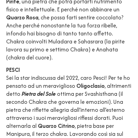
Pirite
, una pietra che potrà portarti nutrimento
fisico e intellettuale. E perché non abbinare un
Quarzo Rosa
, che possa farti sentire coccolato?
Anche perché nonostante la tua forza ribelle,
infondo hai bisogno di tanto tanto affetto.
Chakra coinvolti Muladara e Sahasrara (la pirite
lavora su primo e settimo Chakra) e Anahata
(chakra del cuore).
PESCI
Sei la star indiscussa del 2022, caro Pesci! Per te ho
pensato ad un meraviglioso
Oligoclasio
, altrimenti
detto
Pietra del Sole
ottima per Svashisthana (il
secondo Chakra che governa le emozioni). Una
pietra che riflette allegria dall’interno all’esterno
attraverso i suoi meravigliosi riflessi dorati. Puoi
alternarla al
Quarzo Citrino
, pietra base per
Manipura, il terzo chakra. Lavorando così sia sul