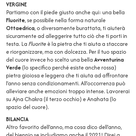
VERGINE
Partiamo con il piede giusto anche qui: una bella
Fluorite
, se possibile nella forma naturale
Ottaedrica
, o diversamente burattata, ti aiuterà
sicuramente ad alleggerire tutto ciò che ti porti in
testa. La
Fluorite
è la pietra che ti aiuta a staccare
e riorganizzare, ma con dolcezza. Per il tuo spazio
del cuore invece ho scelto una bella
Avventurina
Verde
(lo specifico perché esiste anche rossa)
pietra gioiosa e leggera che ti aiuta ad affrontare
l’anno senza condizionamenti. All’occorrenza può
alleviare anche emozioni troppo intense. Lavorerai
su Ajna Chakra (il terzo occhio) e Anahata (lo
spazio del cuore).
BILANCIA
Altro favorito dell’anno, ma cosa dico dell’anno,
del biennio se includiamo anche il 2021! Direi a