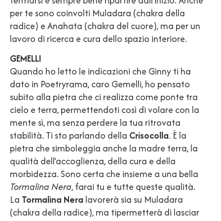
fermarsi è sempre bene ripartire dall’inizio. Anche
per te sono coinvolti Muladara (chakra della
radice) e Anahata (chakra del cuore), ma per un
lavoro di ricerca e cura dello spazio interiore.
GEMELLI
Quando ho letto le indicazioni che Ginny ti ha
dato in Poetryrama, caro Gemelli, ho pensato
subito alla pietra che ci realizza come ponte tra
cielo e terra, permettendoti così di volare con la
mente sì, ma senza perdere la tua ritrovata
stabilità. Ti sto parlando della
Crisocolla
. È la
pietra che simboleggia anche la madre terra, la
qualità dell’accoglienza, della cura e della
morbidezza. Sono certa che insieme a una bella
Tormalina Nera
, farai tu e tutte queste qualità.
La
Tormalina Nera
lavorerà sia su Muladara
(chakra della radice), ma tipermetterà di lasciar