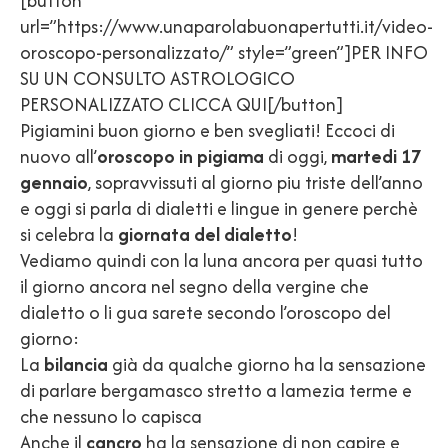
[button
url=”https://www.unaparolabuonapertutti.it/video-
oroscopo-personalizzato/” style=”green”]PER INFO
SU UN CONSULTO ASTROLOGICO
PERSONALIZZATO CLICCA QUI[/button]
Pigiamini buon giorno e ben svegliati! Eccoci di
nuovo all’
oroscopo in pigiama
di oggi,
martedi 17
gennaio
, sopravvissuti al giorno piu triste dell’anno
e oggi si parla di dialetti e lingue in genere perchè
si celebra la
giornata del dialetto
!
Vediamo quindi con la luna ancora per quasi tutto
il giorno ancora nel segno della vergine che
dialetto o li gua sarete secondo l’oroscopo del
giorno:
La
bilancia
già da qualche giorno ha la sensazione
di parlare bergamasco stretto a lamezia terme e
che nessuno lo capisca
Anche il
cancro
ha la sensazione di non capire e