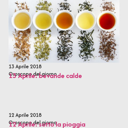
13 Aprile 2018
Oroscopo del giorno
13 Aprile: bevande calde
12 Aprile 2018
Oroscopo del giorno
12 Aprile: sotto la pioggia