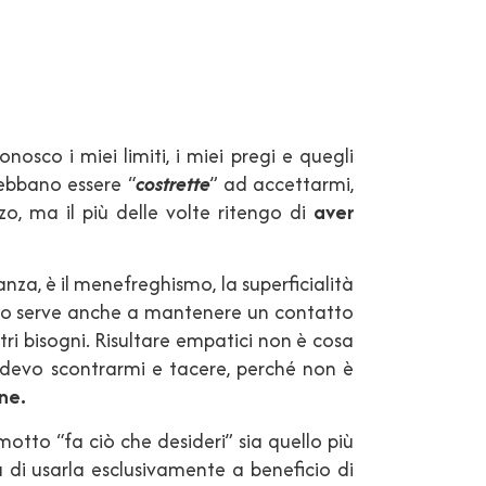
sco i miei limiti, i miei pregi e quegli
debbano essere “
costrette
” ad accettarmi,
, ma il più delle volte ritengo di
aver
anza, è il menefreghismo, la superficialità
uesto serve anche a mantenere un contatto
stri bisogni. Risultare empatici non è cosa
 devo scontrarmi e tacere, perché non è
ne.
 motto “fa ciò che desideri” sia quello più
 di usarla esclusivamente a beneficio di