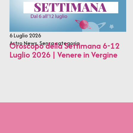
6 Luglio 2026
Astro News
,
Senza categoria
Oroscopo della Settimana 6-12
Luglio 2026 | Venere in Vergine