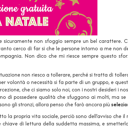
e sicuramente non sfoggio sempre un bel carattere. Cono
tanto cerco di far si che le persone intorno a me non 
ompagnia. Non dico che mi riesce sempre questo sforzo
tuazione non riesco a tollerare, perché si tratta di toller
e per volontà o necessità si fa parte di un gruppo, e q
rcezione, che ci siamo solo noi, con i nostri desideri i no
amo di possedere qualità che sfuggono ai molti, ma se
ono gli stronzi, allora penso che farò ancora più
selezio
to la propria vita sociale, perciò sono dell’avviso che il
e chiave di lettura della suddetta massima, e smetterla