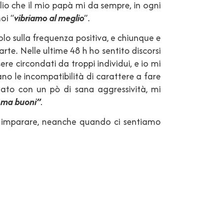
lio che il mio papà mi da sempre, in ogni
oi “
vibriamo al meglio
”.
olo sulla frequenza positiva, e chiunque e
te. Nelle ultime 48 h ho sentito discorsi
re circondati da troppi individui, e io mi
o le incompatibilità di carattere a fare
iato con un pò di sana aggressività, mi
 ma buoni”
.
di imparare, neanche quando ci sentiamo