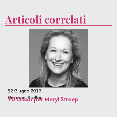
Articoli correlati
22 Giugno 2019
Citazioni Stellari
70 Oscar per Meryl Streep