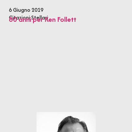
6 Giugno 2019
Citazioni Stellari
80 anni per Ken Follett