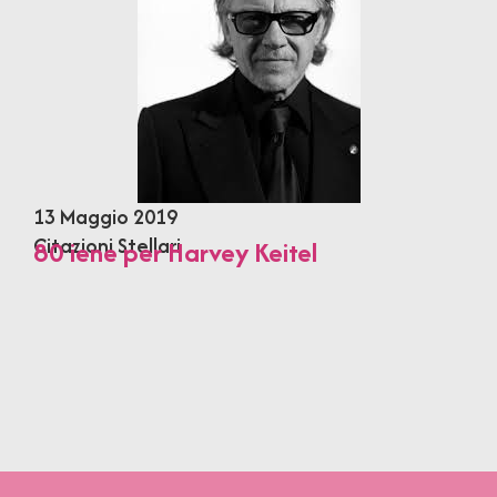
13 Maggio 2019
Citazioni Stellari
80 iene per Harvey Keitel