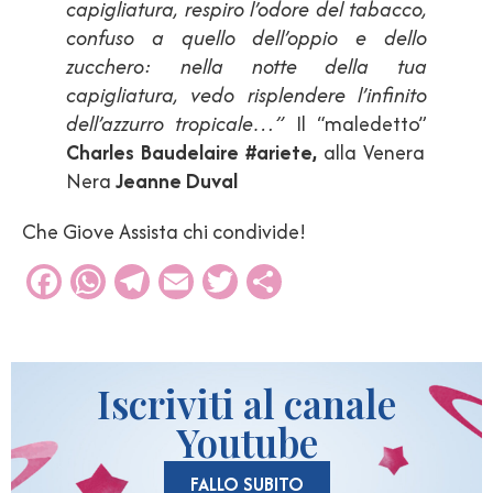
capigliatura, respiro l’odore del tabacco,
confuso a quello dell’oppio e dello
zucchero: nella notte della tua
capigliatura, vedo risplendere l’infinito
dell’azzurro tropicale…”
Il “maledetto”
Charles Baudelaire #ariete,
alla Venera
Nera
Jeanne Duval
Che Giove Assista chi condivide!
Facebook
WhatsApp
Telegram
Email
Twitter
Condividi
Iscriviti al canale
Youtube
FALLO SUBITO